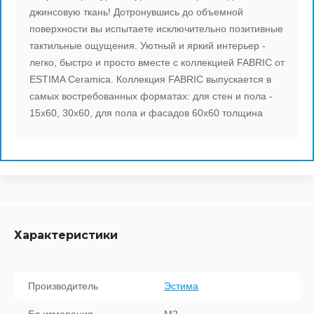
Выберите...
джинсовую ткань! Дотронувшись до объемной
Ape Ceramica (И
Peronda (Испани
Tubadzin (Польш
CAPRI
поверхности вы испытаете исключительно позитивные
тактильные ощущения. Уютный и яркий интерьер -
Спецпредложение:
Porcelanosa (Ис
Oset (Испания)
Latina Ceramica 
легко, быстро и просто вместе с коллекцией FABRIC от
CHAMBORD
Выберите...
ESTIMA Ceramica. Коллекция FABRIC выпускается в
Porcelanite Dos 
Absolut Keramika
Peronda (Испани
самых востребованных форматах: для стен и пола -
CREATIVE
Результатов на странице:
15х60, 30х60, для пола и фасадов 60х60 толщина
Saloni ceramica 
Borja (Испания)
Fanal (Испания)
DREAM
5
Cifre Ceramica (
Geotiles (Испани
Myr Ceramica (И
ELEGANT
Найти
Emigres (Испани
Saloni Ceramica 
Absolut Keramika
EMPIRE
Halcon Ceramicas
Cifre Ceramica (
Cobsa (Испания)
Характеристики
ENERGY
Aparici (Испания
Halcon Ceramicas
Ape Ceramica (И
FABRIC
Производитель
Эстима
Lotus Ceramica (
El Molino (Испан
Porcelanosa (Ис
FUSION