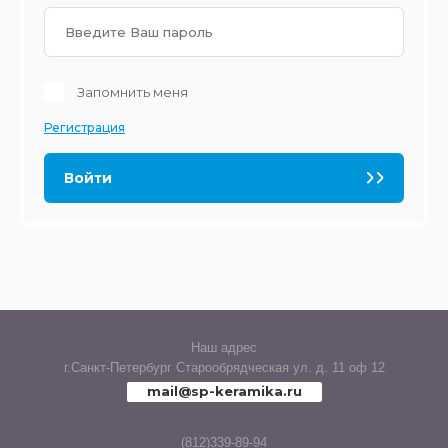
Glazurker (Испан
LUX
Venis (Испания)
Запомнить меня
MARMI
Lord Ceramica (И
Регистрация
MILD
Mainzu (Испания
Войти
MIXSTONE
Vallelunga (Итали
OLD BRICKS
Viva Ceramica (И
OLIMPIA
Vitra (Турция)
QUARZIT
Наш адрес
г.Санкт-Петербург Старообрядческая ул. д. 11 оф 12
mail@sp-keramika.ru
PLATINUM
(812)339-89-94
PALACE