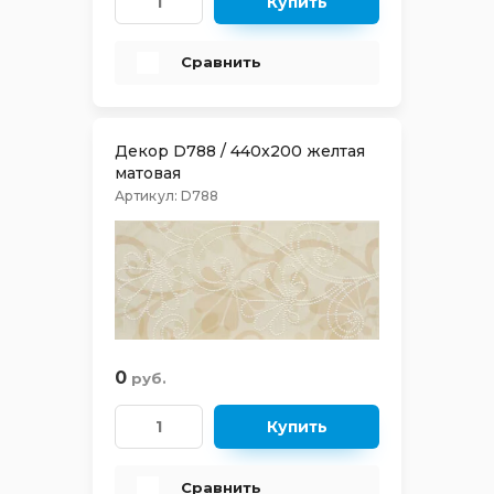
Купить
PIETRA
Сравнить
POLARIS
Декор D788 / 440x200 желтая
RICH
матовая
Артикул:
D788
RUST
SAND
SHERWOOD
0
руб.
SILK
Купить
SPANISH WOOD
Сравнить