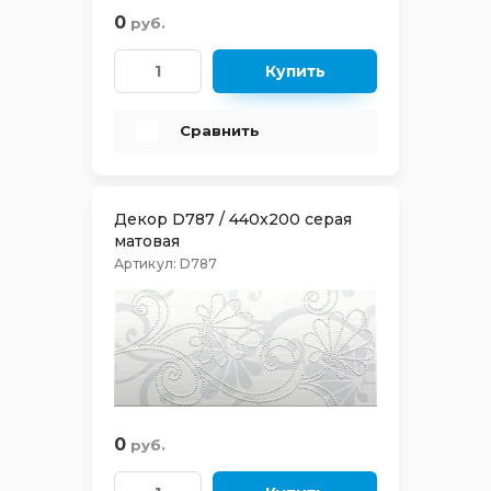
0
руб.
Glazurker (Испан
LUX
Купить
Venis (Испания)
MARMI
Сравнить
Lord Ceramica (И
MILD
Mainzu (Испания
MIXSTONE
Декор D787 / 440x200 серая
матовая
Vallelunga (Итали
Артикул:
D787
OLD BRICKS
Viva Ceramica (И
OLIMPIA
Vitra (Турция)
QUARZIT
PLATINUM
0
руб.
PALACE