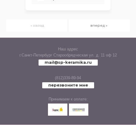
STRONG
TASTE
« назад
вперед »
TEXTILE
TRAFFIC
Наш адрес
г.Санкт-Петербург Старообрядческая ул. д. 11 оф 12
TRAFFIC DECOR
mail@sp-keramika.ru
TREND
(812)339-89-94
перезвоните мне
URBAN BRICKS
Принимаем к оплате:
VINTAGE
VENEZIA