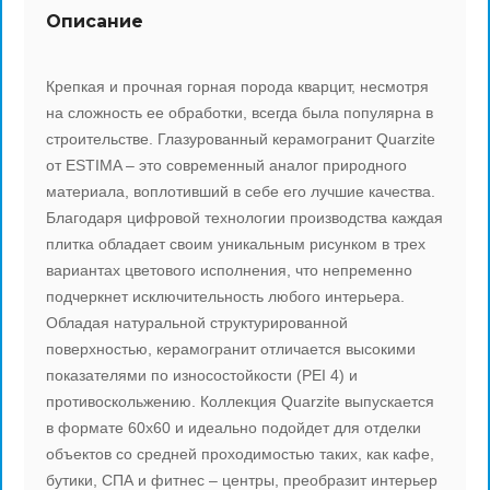
Выберите...
Описание
Ape Ceramica (И
Peronda (Испани
Tubadzin (Польш
CAPRI
Спецпредложение:
Porcelanosa (Ис
Oset (Испания)
Latina Ceramica 
Крепкая и прочная горная порода кварцит, несмотря
CHAMBORD
на сложность ее обработки, всегда была популярна в
Выберите...
Porcelanite Dos 
Absolut Keramika
Peronda (Испани
строительстве. Глазурованный керамогранит Quarzite
CREATIVE
от ESTIMA – это современный аналог природного
Результатов на странице:
Saloni ceramica 
Borja (Испания)
Fanal (Испания)
материала, воплотивший в себе его лучшие качества.
DREAM
5
Благодаря цифровой технологии производства каждая
Cifre Ceramica (
Geotiles (Испани
Myr Ceramica (И
плитка обладает своим уникальным рисунком в трех
ELEGANT
вариантах цветового исполнения, что непременно
Найти
подчеркнет исключительность любого интерьера.
Emigres (Испани
Saloni Ceramica 
Absolut Keramika
EMPIRE
Обладая натуральной структурированной
поверхностью, керамогранит отличается высокими
Halcon Ceramicas
Cifre Ceramica (
Cobsa (Испания)
ENERGY
показателями по износостойкости (PEI 4) и
противоскольжению. Коллекция Quarzite выпускается
Aparici (Испания
Halcon Ceramicas
Ape Ceramica (И
FABRIC
в формате 60х60 и идеально подойдет для отделки
объектов со средней проходимостью таких, как кафе,
Lotus Ceramica (
El Molino (Испан
Porcelanosa (Ис
бутики, СПА и фитнес – центры, преобразит интерьер
FUSION