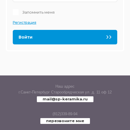
Запомнить меня
PIETRA
Регистрация
POLARIS
Войти
RICH
RUST
SAND
SHERWOOD
Наш адрес
г.Санкт-Петербург Старообрядческая ул. д. 11 оф 12
mail@sp-keramika.ru
SILK
(812)339-89-94
SPANISH WOOD
перезвоните мне