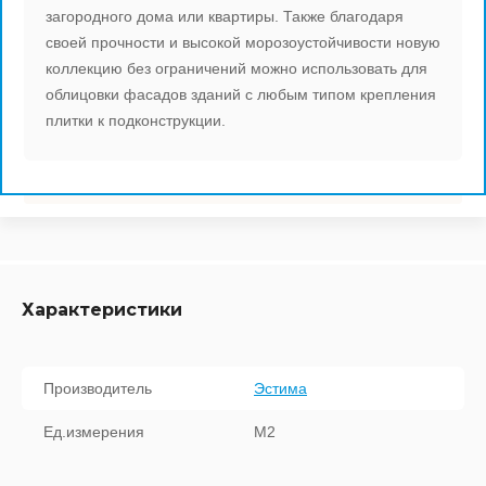
загородного дома или квартиры. Также благодаря
Europa Ceramica
Latina Ceramica 
Porcelanite Dos 
своей прочности и высокой морозоустойчивости новую
GLATCHER
коллекцию без ограничений можно использовать для
Glazurker (Испан
Saloni ceramica 
облицовки фасадов зданий с любым типом крепления
HARD
плитки к подконструкции.
Venis (Испания)
Cifre Ceramica (
IDEAL
Lord Ceramica (И
Emigres (Испани
IRON
Mainzu (Испания
Pamesa Ceramica
INFINITY
Vallelunga (Итали
Halcon Ceramicas
Характеристики
JAZZ
Viva Ceramica (И
Aparici (Испания
LATTE
Производитель
Эстима
Vitra (Турция)
Lotus Ceramica (
LIMESTONE
Ед.измерения
М2
Europa Ceramica
LOFT