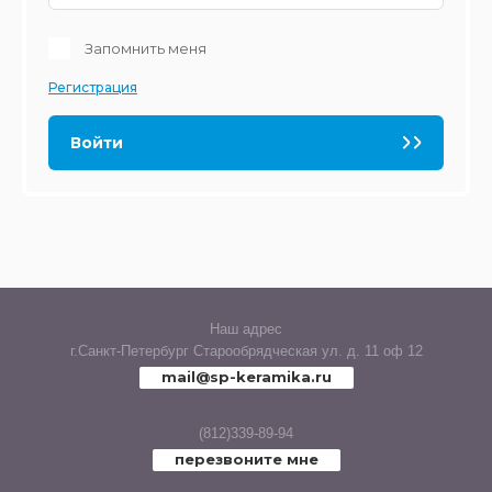
Glazurker (Испан
Запомнить меня
LUX
Venis (Испания)
Регистрация
MARMI
Lord Ceramica (И
Войти
MILD
Mainzu (Испания
MIXSTONE
Vallelunga (Итали
OLD BRICKS
Viva Ceramica (И
OLIMPIA
Наш адрес
г.Санкт-Петербург Старообрядческая ул. д. 11 оф 12
Vitra (Турция)
mail@sp-keramika.ru
QUARZIT
PLATINUM
(812)339-89-94
перезвоните мне
PALACE