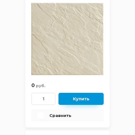
Glazurker (Испан
LUX
Venis (Испания)
MARMI
Lord Ceramica (И
MILD
Mainzu (Испания
MIXSTONE
Vallelunga (Итали
OLD BRICKS
Viva Ceramica (И
0
руб.
OLIMPIA
Vitra (Турция)
Купить
QUARZIT
Сравнить
PLATINUM
PALACE