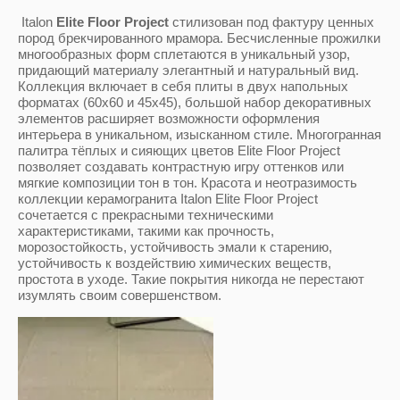
Акция на клинкерную плитку и
Система выравнивания плитки
Азори
ступени
LITOLEVEL
Italon
Elite Floor Project
стилизован под фактуру ценных
Сан-Марио
Сокол
Kerama Marazzi 
Kerama marazzi 
Еврокерамика
Коллекция Трав
пород брекчированного мрамора. Бесчисленные прожилки
Марацци)
марации)
Unicer (Испания)
многообразных форм сплетаются в уникальный узор,
Название:
Люки под плитку REVIZOR
придающий материалу элегантный и натуральный вид.
Шервуд
Шахтинская пли
Коллекция Утес
Коллекция включает в себя плиты в двух напольных
Golden Tile
Контакт
Baldocer
форматах (60х60 и 45х45), большой набор декоративных
элементов расширяет возможности оформления
Милан
Керабуд
Фасадный камен
интерьера в уникальном, изысканном стиле. Многогранная
Шахтинская пли
Beryoza ceramica
Absolut Keramika
кирпич”
Артикул:
палитра тёплых и сияющих цветов Elite Floor Project
позволяет создавать контрастную игру оттенков или
Крема
Контакт
Paradyz ceramica
Golden Tile
Intercerama (Ин
Новинки сезона
мягкие композиции тон в тон. Красота и неотразимость
коллекции керамогранита Italon Elite Floor Project
Эмполи
Cersanit
сочетается с прекрасными техническими
Текст:
Baldocer (Испани
Azori
Vitra (Турция)
характеристиками, такими как прочность,
морозостойкость, устойчивость эмали к старению,
ИНТЕР
Paradyz ceramica
устойчивость к воздействию химических веществ,
Keros
Керабуд
Tubadzin (Польш
простота в уходе. Такие покрытия никогда не перестают
изумлять своим совершенством.
Выберите категорию:
Верона
Graсia Ceramica
Undefasa (Испан
Intercerama (Ин
Gracia ceramica 
керамика)
Выберите...
Виртус
Kerama Marazzi 
Kerasоl (Испания
Волгоградский
Марацци)
Керамический З
Размер:
Андрия