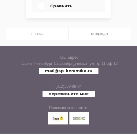
Сравнить
« назад
вперед »
Наш адрес
г.Санкт-Петербург Старообрядческая ул. д. 11 оф 12
mail@sp-keramika.ru
(812)339-89-94
перезвоните мне
Принимаем к оплате: