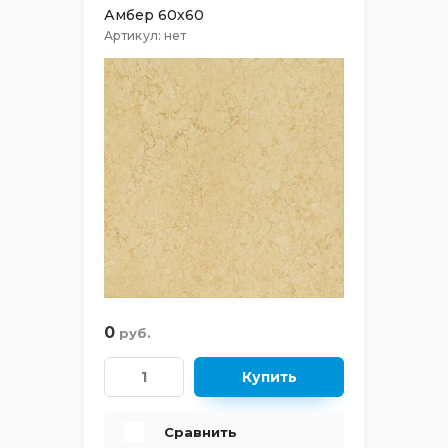
Амбер 60х60
Артикул:
нет
PIETRA
POLARIS
RICH
RUST
SAND
SHERWOOD
0
руб.
SILK
Купить
SPANISH WOOD
Сравнить