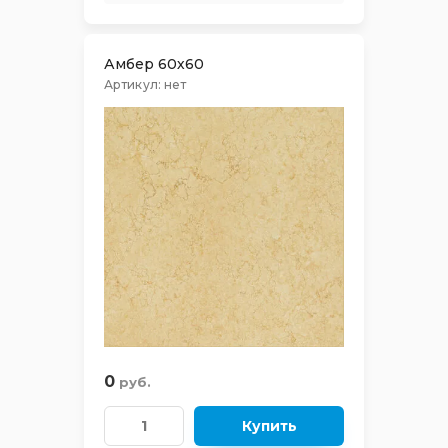
STRONG
TASTE
Амбер 60х60
Артикул:
нет
TEXTILE
TRAFFIC
TRAFFIC DECOR
TREND
URBAN BRICKS
VINTAGE
0
руб.
VENEZIA
Купить