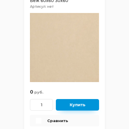
Беж 60x60 30x60
Village
Артикул:
нет
Eterna
Montana
Onice
Marble Trend
Premium Marble
Shakespeare
0
руб.
Terrazzo
Купить
Terra
Сравнить