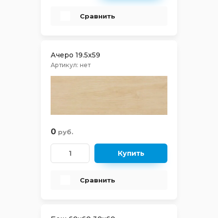
VISION
Сравнить
YOURCOLOR
Arris
Ачеро 19.5x59
Артикул:
нет
Time Ring
Cimic Wood
Shevro
0
руб.
Genesis
Купить
Black&White
Сравнить
Canyon